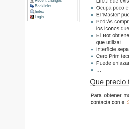
Life® que exi
Recent changes
Backlinks
Ocupa poco es
Index
El 'Master' pu
Login
Podrás compro
los iconos que
El Bot obtien
que utiliza!
Interfície sep
Cero Prim tec
Puede enlaza
…
Que precio t
Para obtener má
contacta con el