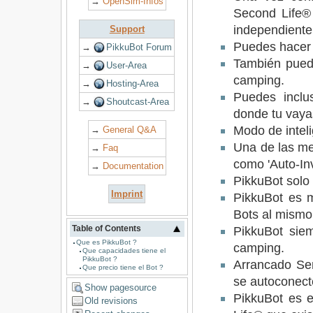
→
OpenSim-Infos
Second Life® 
independiente
Support
Puedes hacer qu
→
PikkuBot Forum
También puede
→
User-Area
camping.
→
Hosting-Area
Puedes inclu
→
Shoutcast-Area
donde tu vaya
Modo de intelig
→
General Q&A
Una de las me
→
Faq
como 'Auto-Inv
→
Documentation
PikkuBot solo
Imprint
PikkuBot es m
Bots al mismo
PikkuBot sie
Table of Contents
Que es PikkuBot ?
camping.
Que capacidades tiene el
PikkuBot ?
Arrancado Sen
Que precio tiene el Bot ?
se autoconect
Show pagesource
PikkuBot es e
Old revisions